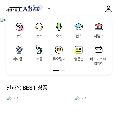
4
/ 5
토익
토스
오픽
텝스
지텔프
아이엘츠
토플
듀오링고
영문법
비즈니스/취
업영어
전과목 BEST 상품